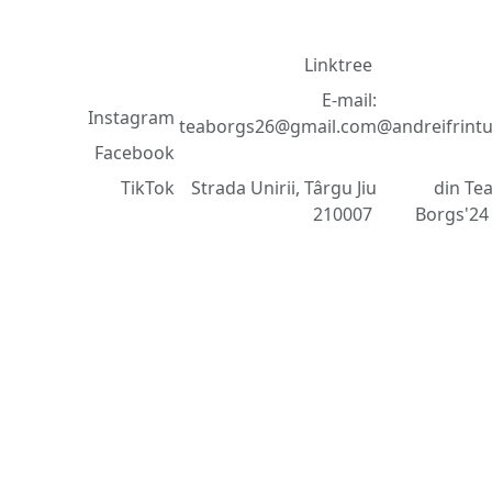
Contact
Dezvolta
Rețele de
d
©
Linktree
socializare
2018
E-mail:
Instagram
teaborgs26@gmail.com
@andreifrint
-
Facebook
2025
TikTok
Strada Unirii, Târgu Jiu
din Te
210007
Borgs'2