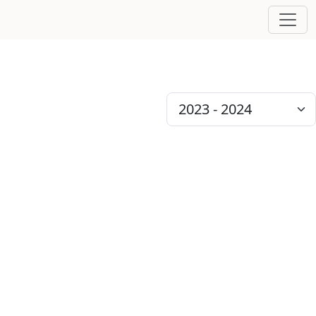
Vizualizezi
premiile noastre
din sezonul
Dean's List Finalist -
Andra Gabriela Cîrstoiu
Second Place Connect
Award - Iasi National
Phase 2024
First Place Motivate