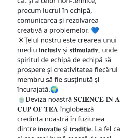
cât și a celor non-tehnice,
precum lucrul în echipă,
comunicarea și rezolvarea
creativă a problemelor. 💙
☀️Țelul nostru este crearea unui
mediu 𝐢𝐧𝐜𝐥𝐮𝐬𝐢𝐯 și 𝐬𝐭𝐢𝐦𝐮𝐥𝐚𝐭𝐢𝐯, unde
spiritul de echipă de echipă să
prospere și creativitatea fiecărui
membru să fie susținută și
încurajată.🌍
🍵Deviza noastră 𝐒𝐂𝐈𝐄𝐍𝐂𝐄 𝐈𝐍 𝐀
𝐂𝐔𝐏 𝐎𝐅 𝐓𝐄𝐀 înglobează
credința noastră în fuziunea
dintre 𝐢𝐧𝐨𝐯𝐚ț𝐢𝐞 și 𝐭𝐫𝐚𝐝𝐢ț𝐢𝐞. La fel ca