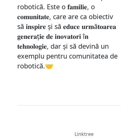
robotică. Este o 𝐟𝐚𝐦𝐢𝐥𝐢𝐞, o
𝐜𝐨𝐦𝐮𝐧𝐢𝐭𝐚𝐭𝐞, care are ca obiectiv
să 𝐢𝐧𝐬𝐩𝐢𝐫𝐞 și să 𝐞𝐝𝐮𝐜𝐞 𝐮𝐫𝐦ă𝐭𝐨𝐚𝐫𝐞𝐚
𝐠𝐞𝐧𝐞𝐫𝐚ț𝐢𝐞 𝐝𝐞 𝐢𝐧𝐨𝐯𝐚𝐭𝐨𝐫𝐢 î𝐧
𝐭𝐞𝐡𝐧𝐨𝐥𝐨𝐠𝐢𝐞, dar și să devină un
exemplu pentru comunitatea de
robotică.🤝
Contact
Dezvoltat
Rețele de
de
Linktree