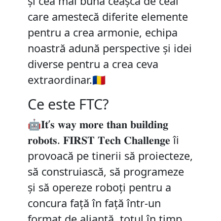
și cea mai bună ceașcă de ceai
care amestecă diferite elemente
pentru a crea armonie, echipa
noastră adună perspective și idei
diverse pentru a crea ceva
extraordinar.🇷🇴
Ce este FTC?
🤖𝐈𝐭’𝐬 𝐰𝐚𝐲 𝐦𝐨𝐫𝐞 𝐭𝐡𝐚𝐧 𝐛𝐮𝐢𝐥𝐝𝐢𝐧𝐠
𝐫𝐨𝐛𝐨𝐭𝐬. 𝐅𝐈𝐑𝐒𝐓 𝐓𝐞𝐜𝐡 𝐂𝐡𝐚𝐥𝐥𝐞𝐧𝐠𝐞 îi
provoacă pe tinerii să proiecteze,
să construiască, să programeze
și să opereze roboți pentru a
concura față în față într-un
format de alianță, totul în timp