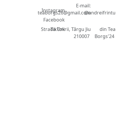
socializare
© 2018 -
E-mail:
Instagram
teaborgs26@gmail.com
@andreifrintu
2025
Facebook
Strada Unirii, Târgu Jiu
TikTok
din Tea
210007
Borgs'24