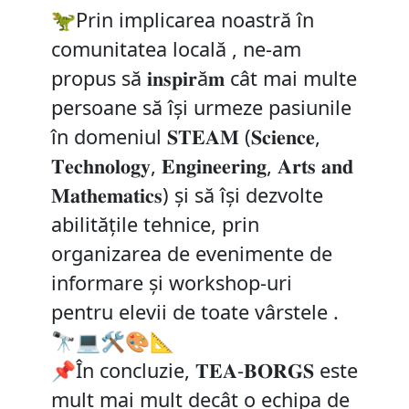
🦖Prin implicarea noastră în
comunitatea locală , ne-am
propus să 𝐢𝐧𝐬𝐩𝐢𝐫ă𝐦 cât mai multe
persoane să își urmeze pasiunile
în domeniul 𝐒𝐓𝐄𝐀𝐌 (𝐒𝐜𝐢𝐞𝐧𝐜𝐞,
𝐓𝐞𝐜𝐡𝐧𝐨𝐥𝐨𝐠𝐲, 𝐄𝐧𝐠𝐢𝐧𝐞𝐞𝐫𝐢𝐧𝐠, 𝐀𝐫𝐭𝐬 𝐚𝐧𝐝
𝐌𝐚𝐭𝐡𝐞𝐦𝐚𝐭𝐢𝐜𝐬) și să își dezvolte
abilitățile tehnice, prin
organizarea de evenimente de
informare și workshop-uri
pentru elevii de toate vârstele .
🔭💻🛠️🎨📐
📌În concluzie, 𝐓𝐄𝐀-𝐁𝐎𝐑𝐆𝐒 este
mult mai mult decât o echipa de