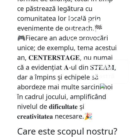
ce păstrează legătura cu
comunitatea lor locală prin
Tea-Borgs
evenimente de outreach.🏁
#19121 | RO087
🎮Fiecare an aduce provocări
Știință într-o
unice; de exemplu, tema acestui
ceașcă de ceai!
an, 𝐂𝐄𝐍𝐓𝐄𝐑𝐒𝐓𝐀𝐆𝐄, nu numai
Povestea
că a evidențiat 𝐀-ul din 𝐒𝐓𝐄𝐀𝐌,
noastră
dar a împins și echipele să
abordeze mai multe sarcini noi
în cadrul jocului, amplificând
nivelul de 𝐝𝐢𝐟𝐢𝐜𝐮𝐥𝐭𝐚𝐭𝐞 și
𝐜𝐫𝐞𝐚𝐭𝐢𝐯𝐢𝐭𝐚𝐭𝐞𝐚 necesare.🎉
Care este scopul nostru?