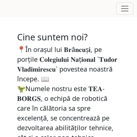
Cine suntem noi?
📍În orașul lui 𝐁𝐫â𝐧𝐜𝐮ș𝐢, pe
porțile 𝐂𝐨𝐥𝐞𝐠𝐢𝐮𝐥𝐮𝐢 𝐍𝐚ț𝐢𝐨𝐧𝐚𝐥 `𝐓𝐮𝐝𝐨𝐫
𝐕𝐥𝐚𝐝𝐢𝐦𝐢𝐫𝐞𝐬𝐜𝐮` povestea noastră
începe. 📖
🦖Numele nostru este 𝐓𝐄𝐀-
𝐁𝐎𝐑𝐆𝐒, o echipă de robotică
care în călătoria sa spre
excelență, se concentrează pe
dezvoltarea abilităților tehnice,